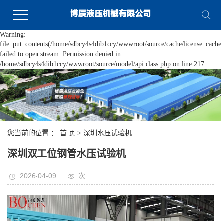
Warning:
file_put_contents(/home/sdbcy4s4dib1ccy/wwwroot/source/cache/license_cache
failed to open stream: Permission denied in
/home/sdbcy4s4dib1ccy/wwwroot/source/model/api.class.php on line 217
您当前的位置 ：
首 页
>
深圳水压试验机
深圳双工位钢管水压试验机
2026-04-09
次